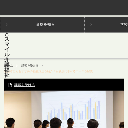
資格を知る
学校
ホーム
講習を受ける
初心者にもおすすめの福祉講座を紹介！目的別に学べるコースを解説
講習を受ける