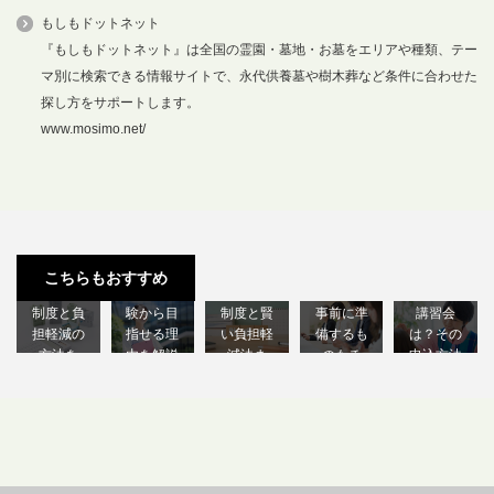
もしもドットネット
『もしもドットネット』は全国の霊園・墓地・お墓をエリアや種類、テー
マ別に検索できる情報サイトで、永代供養墓や樹木葬など条件に合わせた
探し方をサポートします。
www.mosimo.net/
介護にか
福祉の仕
福祉を学
初任者研
北海道で
かる費用
事ってど
ぶのにか
修の講習
受けられ
ってどれ
んな内
かる費用
スケジュ
る医療的
こちらもおすすめ
くらい？
容？未経
は？支援
ールは？
ケア教員
制度と負
験から目
制度と賢
事前に準
講習会
担軽減の
指せる理
い負担軽
備するも
は？その
方法を
由を解説
減法ま
のもチ
申込方法
解…
し…
と…
ェ…
も…