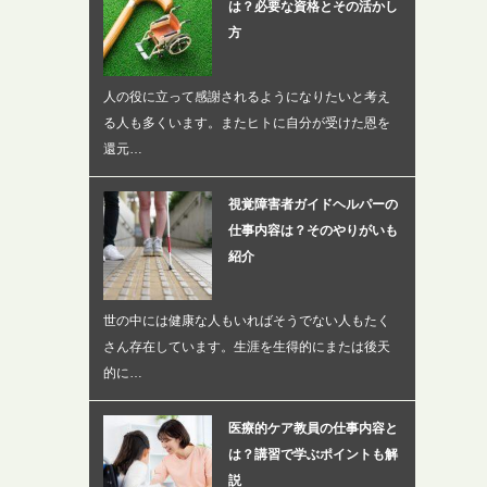
は？必要な資格とその活かし
方
人の役に立って感謝されるようになりたいと考え
る人も多くいます。またヒトに自分が受けた恩を
還元…
視覚障害者ガイドヘルパーの
仕事内容は？そのやりがいも
紹介
世の中には健康な人もいればそうでない人もたく
さん存在しています。生涯を生得的にまたは後天
的に…
医療的ケア教員の仕事内容と
は？講習で学ぶポイントも解
説