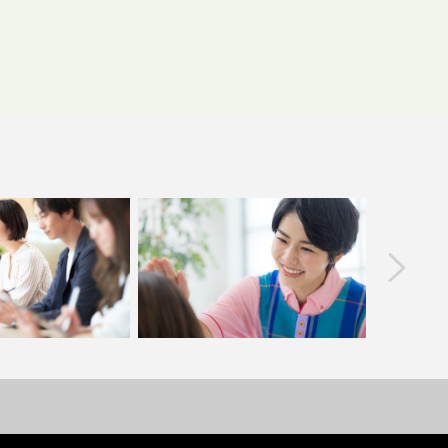
prev
習スケジュールは？事
北海道で受けられる医療的ケア教員講
介護にか