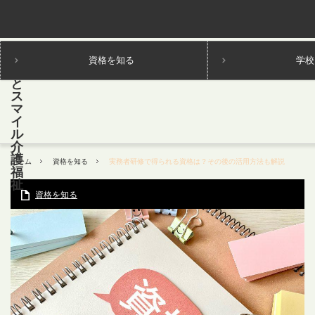
資格を知る
学校
ホーム
資格を知る
実務者研修で得られる資格は？その後の活用方法も解説
資格を知る