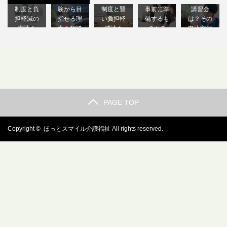
制度と負
験から目
制度と賢
事前に準
講習会
担軽減の
指せる理
い負担軽
備するも
は？その
方法を
由を解説
減法ま
のもチ
申込方法
解…
し…
と…
ェ…
も…
PAGE TOP
Copyright ©
ほっとスマイル介護福祉
All rights reserved.