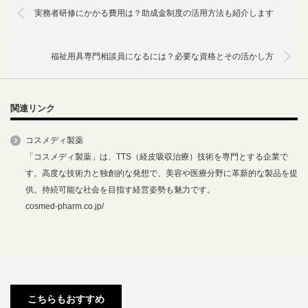
実務者研修にかかる費用は？助成金制度の活用方法も紹介します
福祉用具専門相談員になるには？必要な資格とその活かし方
関連リンク
コスメディ製薬
「コスメディ製薬」は、TTS（経皮吸収治療）技術を専門とする企業で
す。高度な技術力と独創的な発想で、美容や医療分野に革新的な製品を提
供。持続可能な社会を目指す経営姿勢も魅力です。
cosmed-pharm.co.jp/
介護にか
福祉の仕
福祉を学
初任者研
北海道で
かる費用
事ってど
ぶのにか
修の講習
受けられ
ってどれ
んな内
かる費用
スケジュ
る医療的
こちらもおすすめ
くらい？
容？未経
は？支援
ールは？
ケア教員