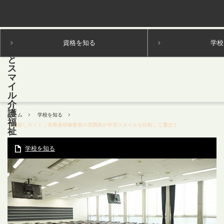
資格を知る
学校
ホーム
学校を知る
学校探しガイド｜実務者研修教室の雰囲気や学習スタイルを比較して選ぼう
学校を知る