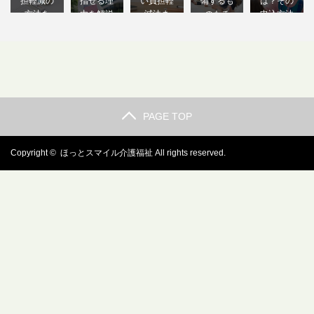
担軽減の
指せる理
い負担軽
備するも
は？その
方法を
由を解説
減法ま
のもチ
申込方法
解…
し…
と…
ェ…
も…
PAGE TOP
Copyright ©
ほっとスマイル介護福祉
All rights reserved.