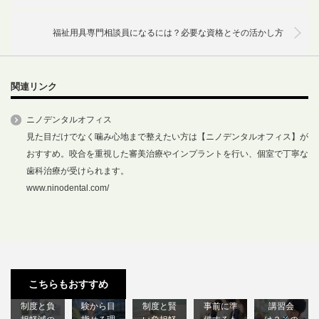
福祉用具専門相談員になるには？必要な資格とその活かし方
関連リンク
ニノデンタルオフィス
見た目だけでなく噛み心地まで整えたい方は【ニノデンタルオフィス】が
おすすめ。咬合を重視した審美治療やインプラントを行い、個室で丁寧な
歯科治療が受けられます。
www.ninodental.com/
介護にか
福祉の仕
福祉を学
初任者研
北海道で
かる費用
事ってど
ぶのにか
修の講習
受けられ
ってどれ
んな内
かる費用
スケジュ
る医療的
こちらもおすすめ
くらい？
容？未経
は？支援
ールは？
ケア教員
制度と負
験から目
制度と賢
事前に準
講習会