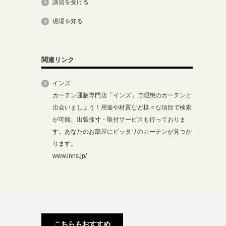
講習を受ける
現場を知る
関連リンク
インズ
カーテン通販専門店「インズ」で理想のカーテンと
出会いましょう！用途や材質など様々な項目で検索
が可能、出張採寸・取付サービスも行っておりま
す。あなたのお部屋にピッタリのカーテンが見つか
ります。
www.inns.jp/
こちらもおすすめ