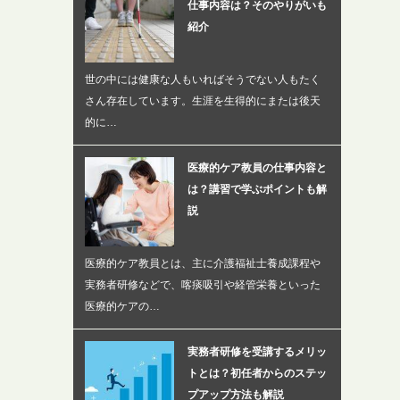
仕事内容は？そのやりがいも
紹介
世の中には健康な人もいればそうでない人もたく
さん存在しています。生涯を生得的にまたは後天
的に…
医療的ケア教員の仕事内容と
は？講習で学ぶポイントも解
説
医療的ケア教員とは、主に介護福祉士養成課程や
実務者研修などで、喀痰吸引や経管栄養といった
医療的ケアの…
実務者研修を受講するメリッ
トとは？初任者からのステッ
プアップ方法も解説