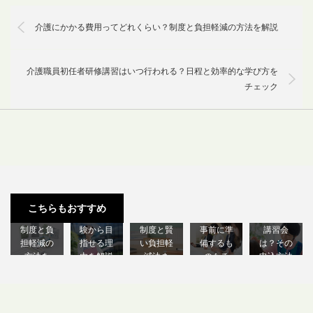
介護にかかる費用ってどれくらい？制度と負担軽減の方法を解説
介護職員初任者研修講習はいつ行われる？日程と効率的な学び方を
チェック
介護にか
福祉の仕
福祉を学
初任者研
北海道で
かる費用
事ってど
ぶのにか
修の講習
受けられ
ってどれ
んな内
かる費用
スケジュ
る医療的
こちらもおすすめ
くらい？
容？未経
は？支援
ールは？
ケア教員
制度と負
験から目
制度と賢
事前に準
講習会
担軽減の
指せる理
い負担軽
備するも
は？その
方法を
由を解説
減法ま
のもチ
申込方法
解…
し…
と…
ェ…
も…