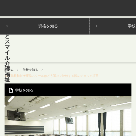
資格を知る
学校
ホーム
学校を知る
介護職員初任者研修スクールはどう選ぶ？比較する際のチェック項目
学校を知る