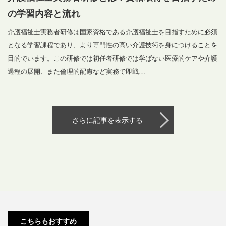
の学習内容と流れ
介護福祉士実務者研修は国家資格である介護福祉士を目指すために必須
となる学習課程であり、より専門性の高い介護技術を身につけることを
目的でいます。この研修では初任者研修では学ばない医療的ケアや介護
過程の展開、また倫理的配慮など実務で即戦…
さらに記事を表示する
介護にか
福祉の仕
福祉を学
初任者研
北海道で
かる費用
事ってど
ぶのにか
修の講習
受けられ
ってどれ
んな内
かる費用
スケジュ
る医療的
こちらもおすすめ