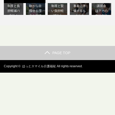
くらい？
容？未経
は？支援
ールは？
ケア教員
制度と負
験から目
制度と賢
事前に準
講習会
担軽減の
指せる理
い負担軽
備するも
は？その
方法を
由を解説
減法ま
のもチ
申込方法
解…
し…
と…
ェ…
も…
PAGE TOP
Copyright ©
ほっとスマイル介護福祉
All rights reserved.